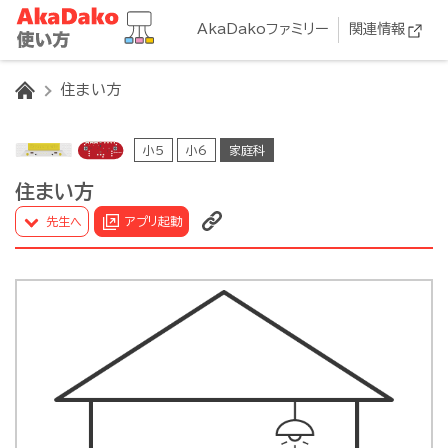
AkaDakoファミリー
関連情報
HOME
住まい方
小5
小6
家庭科
住まい方
先生へ
アプリ起動