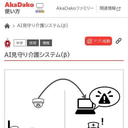
AkaDakoファミリー
関連情報
HOME
AI見守り介護システム(β)
アプリ起動
中学
技術
情報
AI見守り介護システム(β)