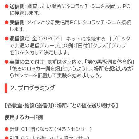
送信側
: 調査したい場所にタコラッチ・ミニを設置し、PC
に接続します。
受信側
: メインとなる受信用PCにタコラッチ・ミニを接続
します。
[ ネットに接続する ]
通信設定
: 全てのPCで
ブロック
で共通の通信グループID（例：[日付][クラス][グルプ
名]）を入力して決定します。
実験の立て付け
: まずは教室内で、「前の黒板側を体育館」
「後ろのロッカー側を畑」というように、
場所を想定しなが
ら
センサーを配置して実験を始めましょう。
2. プログラミング
【各教室・施設(送信側)：場所ごとの値を送り続ける】
使用するカード例
計測 01：暗くなった(明るさセンサー)
計測 02：人が動いた(人感センサー)