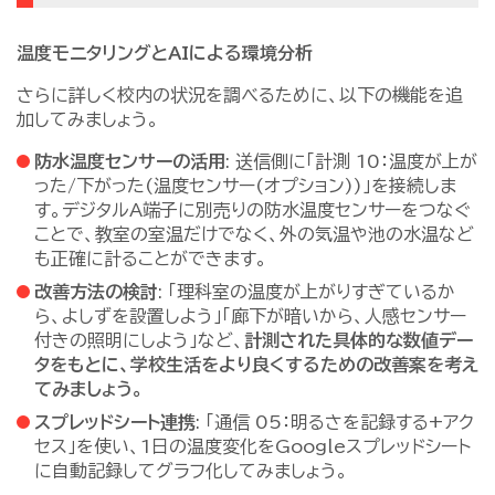
温度モニタリングとAIによる環境分析
さらに詳しく校内の状況を調べるために、以下の機能を追
加してみましょう。
防水温度センサーの活用
: 送信側に「計測 10：温度が上が
った/下がった(温度センサー(オプション))」を接続しま
す。デジタルA端子に別売りの防水温度センサーをつなぐ
ことで、教室の室温だけでなく、外の気温や池の水温など
も正確に計ることができます。
改善方法の検討
: 「理科室の温度が上がりすぎているか
ら、よしずを設置しよう」「廊下が暗いから、人感センサー
付きの照明にしよう」など、
計測された具体的な数値デー
タをもとに、学校生活をより良くするための改善案を考え
てみましょう。
スプレッドシート連携
: 「通信 05：明るさを記録する+アク
セス」を使い、1日の温度変化をGoogleスプレッドシート
に自動記録してグラフ化してみましょう。