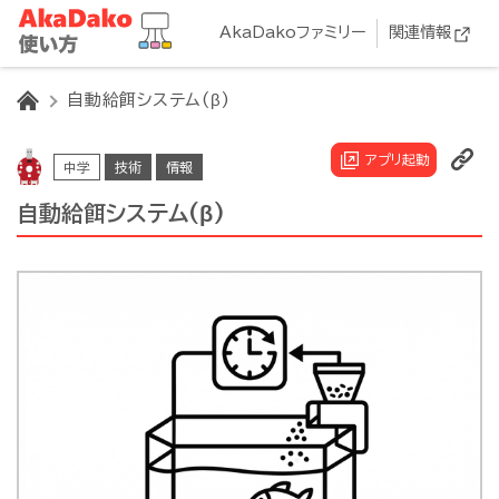
AkaDakoファミリー
関連情報
HOME
自動給餌システム(β)
アプリ起動
中学
技術
情報
自動給餌システム(β)