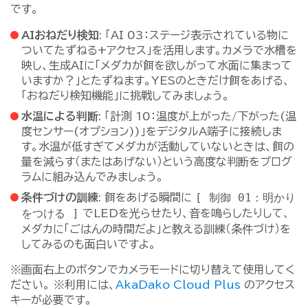
です。
AIおねだり検知
: 「AI 03：ステージ表示されている物に
ついてたずねる+アクセス」を活用します。カメラで水槽を
映し、生成AIに「メダカが餌を欲しがって水面に集まって
いますか？」とたずねます。YESのときだけ餌をあげる、
「おねだり検知機能」に挑戦してみましょう。
水温による判断
: 「計測 10：温度が上がった/下がった(温
度センサー(オプション))」をデジタルA端子に接続しま
す。水温が低すぎてメダカが活動していないときは、餌の
量を減らす（またはあげない）という高度な判断をプログ
ラムに組み込んでみましょう。
[ 制御 01：明かり
条件づけの訓練
: 餌をあげる瞬間に
をつける ]
でLEDを光らせたり、音を鳴らしたりして、
メダカに「ごはんの時間だよ」と教える訓練（条件づけ）を
してみるのも面白いですよ。
※画面右上のボタンでカメラモードに切り替えて使用してく
ださい。 ※利用には、
AkaDako Cloud Plus
のアクセス
キーが必要です。