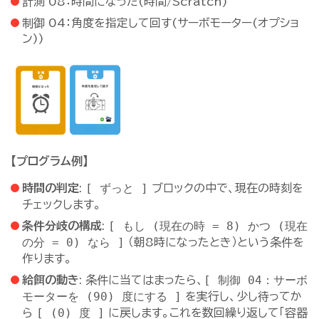
計測 08：時間になった(時間/Scratch)
制御 04：角度を指定して回す(サーボモーター(オプショ
ン))
【プログラム例】
[ ずっと ]
時間の判定
:
ブロックの中で、現在の時刻を
チェックします。
[ もし (現在の時 = 8) かつ (現在
条件分岐の構成
:
の分 = 0) なら ]
（朝8時になったとき）という条件を
作ります。
[ 制御 04：サーボ
給餌の動き
: 条件に当てはまったら、
モーターを (90) 度にする ]
を実行し、少し待ってか
[ (0) 度 ]
ら
に戻します。これを数回繰り返して「容器