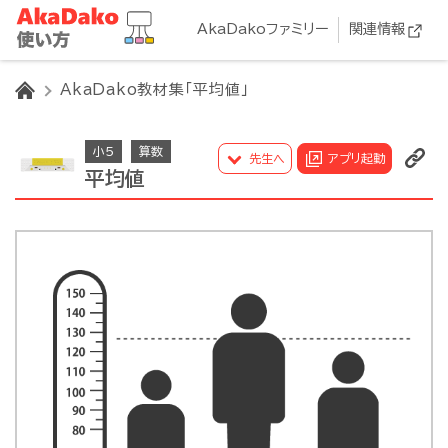
AkaDakoファミリー
関連情報
HOME
AkaDako教材集「平均値」
小5
算数
先生へ
アプリ起動
平均値