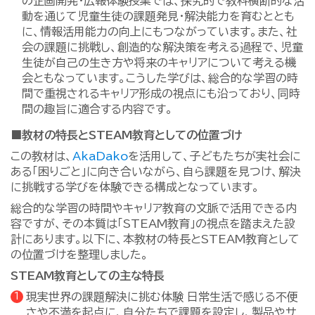
の企画開発・広報体験授業では、探究的で教科横断的な活
動を通じて児童生徒の課題発見・解決能力を育むととも
に、情報活用能力の向上にもつながっています。また、社
会の課題に挑戦し、創造的な解決策を考える過程で、児童
生徒が自己の生き方や将来のキャリアについて考える機
会ともなっています。こうした学びは、総合的な学習の時
間で重視されるキャリア形成の視点にも沿っており、同時
間の趣旨に適合する内容です。
■教材の特長とSTEAM教育としての位置づけ
この教材は、
AkaDako
を活用して、子どもたちが実社会に
ある「困りごと」に向き合いながら、自ら課題を見つけ、解決
に挑戦する学びを体験できる構成となっています。
総合的な学習の時間やキャリア教育の文脈で活用できる内
容ですが、その本質は「STEAM教育」の視点を踏まえた設
計にあります。以下に、本教材の特長とSTEAM教育として
の位置づけを整理しました。
STEAM教育としての主な特長
現実世界の課題解決に挑む体験 日常生活で感じる不便
さや不満を起点に、自分たちで課題を設定し、製品やサ