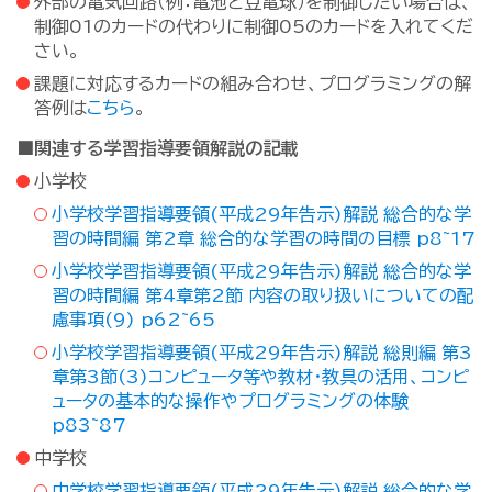
外部の電気回路（例：電池と豆電球）を制御したい場合は、
制御01のカードの代わりに制御05のカードを入れてくだ
さい。
課題に対応するカードの組み合わせ、プログラミングの解
答例は
こちら
。
■関連する学習指導要領解説の記載
小学校
小学校学習指導要領(平成29年告示)解説 総合的な学
習の時間編 第2章 総合的な学習の時間の目標 p8~17
小学校学習指導要領(平成29年告示)解説 総合的な学
習の時間編 第4章第2節 内容の取り扱いについての配
慮事項(9) p62~65
小学校学習指導要領(平成29年告示)解説 総則編 第3
章第3節(3)コンピュータ等や教材・教具の活用、コンピ
ュータの基本的な操作やプログラミングの体験
p83~87
中学校
中学校学習指導要領(平成29年告示)解説 総合的な学