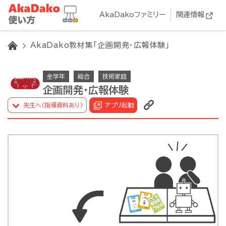
AkaDakoファミリー
関連情報
HOME
AkaDako教材集「企画開発・広報体験」
全学年
総合
技術家庭
企画開発・広報体験
先生へ（指導資料あり）
アプリ起動