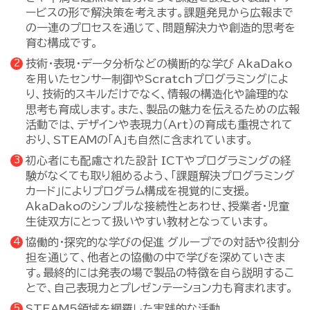
ービスの形で解決策を考えます。課題発見から広報まで
の一連のプロセスを通じて、問題解決力や創造的思考を
育む構成です。
技術・表現・データ分析などの横断的な学び AkaDako
を用いたセンサー制御やScratchプログラミングによ
り、技術的スキルだけでなく、情報の構造化や論理的な
思考も育成します。また、製品の魅力を伝えるための広報
活動では、デザインや表現力（Art）の育成も重視されて
おり、STEAMの「A」も自然に含まれています。
初心者にも配慮された設計 ICTやプログラミングの経
験がなくても取り組めるよう、「課題解決プログラミング
カード」によりプログラム構成を視覚的に支援。
AkaDakoのシンプルな接続性とあわせ、授業者・児童
生徒双方にとって扱いやすい教材となっています。
協働的・探究的な学びの促進 グループでの対話や役割分
担を通じて、他者との協働の中で学びを深めていきま
す。最終的には発表の場で製品の特徴を自ら説明するこ
とで、自己表現力とプレゼンテーション力も育まれます。
STEAM5領域を網羅した実践的な活動